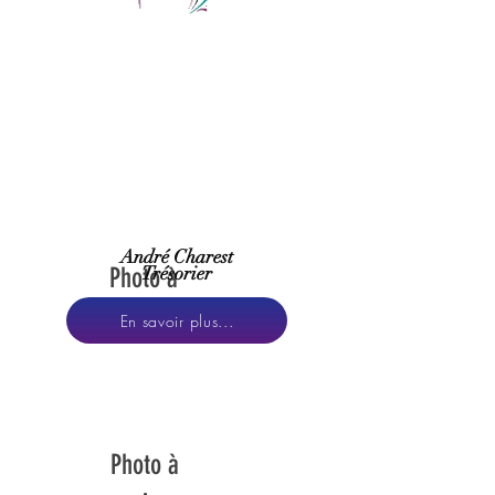
André Charest
Photo à
Trésorier
venir
En savoir plus...
Photo à